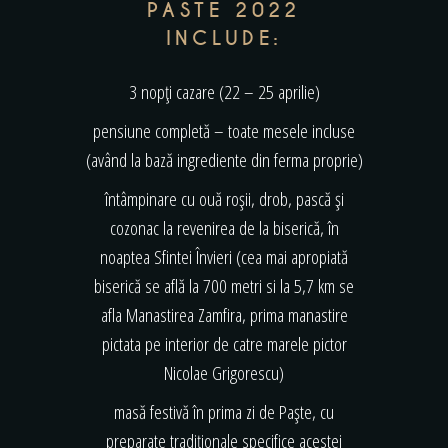
PASTE 2022
INCLUDE:
3 nopți cazare (22 – 25 aprilie)
pensiune completă – toate mesele incluse
(având la bază ingrediente din ferma proprie)
întâmpinare cu ouă roșii, drob, pască și
cozonac la revenirea de la biserică, în
noaptea Sfintei Învieri (cea mai apropiată
biserică se află la 700 metri si la 5,7 km se
afla Manastirea Zamfira, prima manastire
pictata pe interior de catre marele pictor
Nicolae Grigorescu)
masă festivă în prima zi de Paște, cu
preparate tradiționale specifice acestei